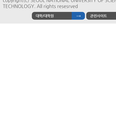
copyright(c) SEOUL NATIONAL UNIVERSITY OF SCI
TECHNOLOGY. All rights resesrved
대학/대학원
관련사이트