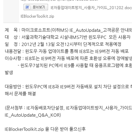
IE자동업데이트방지_사용자_가이드_201202.doc
IEBlockerToolkit.zip
제 목 : 마이크로소프트(이하MS) IE_AutoUpdata_고객공문 안내
대 상 : 서울과학기술대학교 시설내MS기반 윈도우PC 모든 사용자
일 정 : 2012년 2월 13일 오전12시부터 단계적으로 적용예정
내용전달 : 윈도우 자동 업데이트를 통해 IE8또는 IE9버전 자동 배포
이슈사항 : IE8또는 IE9버전 자동 배포에 따른 호환성 오류에 장애발
- 윈도우7설치된 PC에서 IE9를 사용할 때 응용프로그램에 호환
발생
대응방안 : 윈도우PC에 IE8과 IE9버전 자동배포 설치 차단 설정으로
해서 문제를 해결
(문서첨부 : IE자동배포차단설정, IE자동업데이트방지_사용자_가이드
IE_AutoUpdate_Q&A_KOR)
IEBlockerToolkit.zip 을 다운 받아 풀으신후